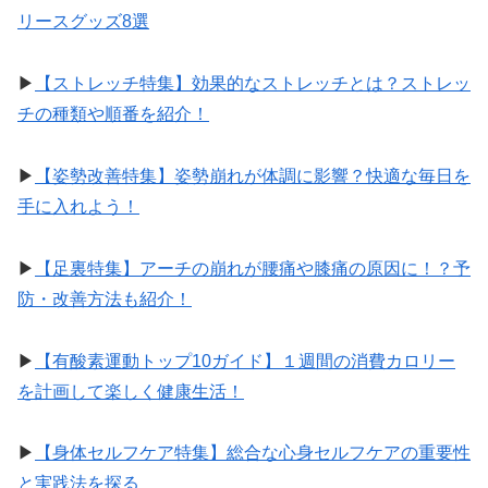
リースグッズ8選
▶︎
【ストレッチ特集】効果的なストレッチとは？ストレッ
チの種類や順番を紹介！
▶︎
【姿勢改善特集】姿勢崩れが体調に影響？快適な毎日を
手に入れよう！
▶︎
【足裏特集】アーチの崩れが腰痛や膝痛の原因に！？予
防・改善方法も紹介！
▶︎
【有酸素運動トップ10ガイド】１週間の消費カロリー
を計画して楽しく健康生活！
▶︎
【身体セルフケア特集】総合な心身セルフケアの重要性
と実践法を探る