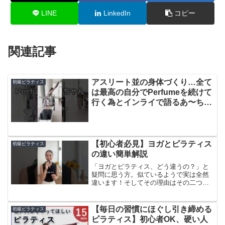
LINE
LinkedIn
コピー
関連記事
アスリート並の身体づくり…全て
初級ピラティス
は最高の自分でPerfumeを続けて
行く為とインライで語るあ〜ちゃ
ん😭#Perfume#prfm#あーちゃん
#マシンピラティス#筋トレ女子#
ラヴクラウド
【初心者必見】ヨガとピラティス
初級ピラティス
の違い簡単解説
「ヨガとピラティス、どう違うの？」と
疑問に思う方。似ているようで実は全然
違います！そしてその理由はその二つが
どのように生まれ発展してきたかにあり
ます。簡単にいうと、ヨガは心や内面へ
のアプローチ、ピラティスは身体機能の
【毎日の習慣にほぐし引き締める
初級ピラティス
改善。どちらも試して、自...
ピラティス】初心者OK、硬い人