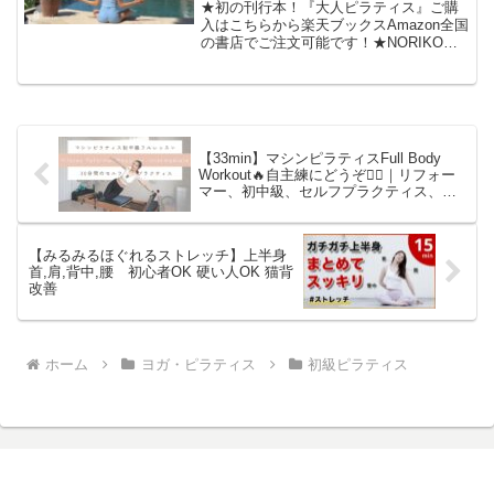
顔、首もすっきり】
★初の刊行本！『大人ピラティス』ご購
入はこちらから楽天ブックスAmazon全国
の書店でご注文可能です！★NORIKO
LINE公式アカウントにぜひご登録くださ
い！★ご登録者様限定！NOBIオンライン
サロン1週間無料体験プレゼント！登録は
こち...
【33min】マシンピラティスFull Body
Workout🔥自主練にどうぞ💁‍♀️｜リフォー
マー、初中級、セルフプラクティス、体
幹トレーニング
【みるみるほぐれるストレッチ】上半身
首,肩,背中,腰 初心者OK 硬い人OK 猫背
改善
ホーム
ヨガ・ピラティス
初級ピラティス