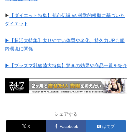
▶︎
【ダイエット特集】都市伝説 vs 科学的根拠に基づいた
ダイエット
▶︎【超活大特集】太りやすい体質や老化、持久力UPも腸
内環境に関係
▶︎【プラズマ乳酸菌大特集】驚きの効果や商品一覧を紹介
シェアする
X
Facebook
はてブ