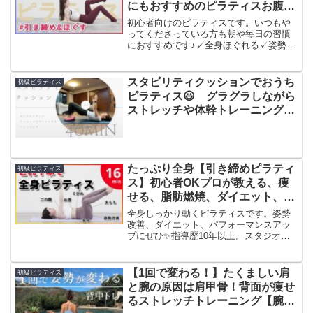
にもおすすめのピラティスお腹や
せ、ヒップアップ
初心者向けのピラティスです。いつもや
ってくださっている方も朝や毎日の習慣
におすすめです♪✓全身ほぐれる✓姿勢改
善✓お腹、脚が引き締まる✓ヒップアッ
プ✓呼吸が深まるヨガピラティス講師の
YUMIです。指導歴13年。スタジオ２店舗
スタビリティクッションでおうち
初級ピラティス
運営。ピラティス...
ピラティス😃 グラグラしながら
ストレッチや体幹トレーニングは
いかがですか？😚
たっぷり全身【引き締めピラティ
初級ピラティス
ス】初心者OKプロが教える、痩
せる、脂肪燃焼、ダイエット、姿
勢改善
全身しっかり動くピラティスです。姿勢
改善、ダイエット、パフォーマンスアッ
プにぜひ✨️指導歴10年以上。スタジオ２
店舗経営。ピラティスやヨガの本質と機
能改善を大切にしながら姿勢改善やボデ
ィメイク効果が得られるレッスンを提供
【1回で変わる！】たくましい肩
初級ピラティス
しております😊↓レッ...
と腕の原因は肩甲骨！背面が痩せ
るストレッチトレーニング【腕、