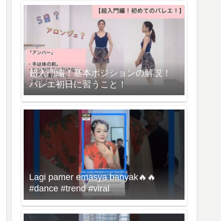
超入門編！基本ポジションの解説！
バレエ初日に習うこと！
Lagi pamer emasya banyak🔥🔥
#dance #trend #viral