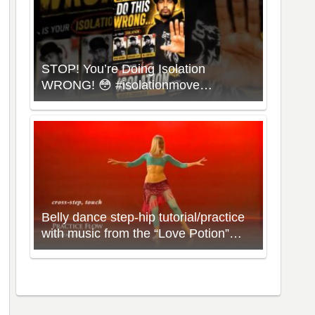
STOP! You’re Doing Isolation
WRONG! 😳 #isolationmove
#animationdance #poppingdance
#roboticsdance
Belly dance step-hip tutorial/practice
with music from the “Love Potion”
Workout with Neon