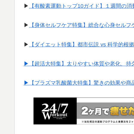
▶︎
【有酸素運動トップ10ガイド】１週間の
▶︎
【身体セルフケア特集】総合な心身セルフ
▶︎
【ダイエット特集】都市伝説 vs 科学的根
▶︎【超活大特集】太りやすい体質や老化、持
▶︎【プラズマ乳酸菌大特集】驚きの効果や商