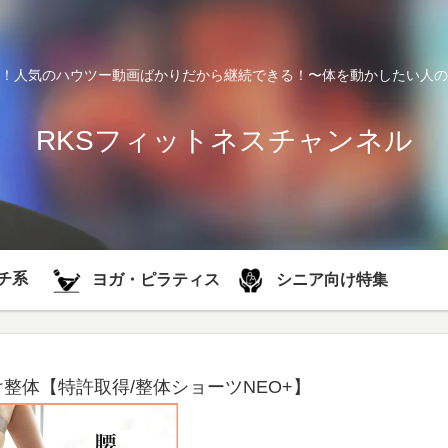
！人気のハウツー動画ばかりだから継続できる！〜体を動かしたい人の
RKSフィットネスチャンネル
チ系
シニア向け特集
ヨガ・ピラティス
整体【特許取得/整体ショーツNEO+】