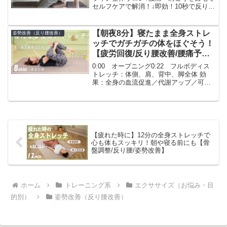
セルフケアで解消！↓即効！10秒で反り腰
が治るストレッチ↓木村先生の動画↓「そ
の場しのぎ」の腰痛治療はサッサと辞め
て、そろそろあなたも「本気で治した
【朝夜8分】寝たまま全身ストレ
姿勢改善（反り腰改善）
い」と思いませんか...
ッチでガチガチの体をほぐそう！
【疲労回復/反り腰改善/腰痛予
防】
0:00 オープニング0:22 フルボディス
トレッチ：体側、肩、背中、脚全体 効
果：全身の血流促進／代謝アップ／可動
域の向上／リフレッシュ効果 1:03 前も
ものストレッチ：大腿四頭筋、股関節前
面 効果：反り腰・骨盤前傾の改善／姿勢
の安定化...
【疲れた時に】12分の全身ストレッチで
心も体もスッキリ！朝や寝る前にも【骨
盤調整/反り腰/姿勢改善】
ホーム
トレーニング系
エクササイズ（お悩み・目
的別）
姿勢改善（反り腰改善）