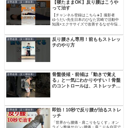
【寝たままOK】反り腰はこうや
姿勢改善（反り腰改善）
って治す
【チャンネル登録はこちら☀️】撮影者
ゆうだい先生日本のひなた宮崎で活動中
知識×エクササイズで改善するなぜ今悩ん
でるのかが分かれば治し方が分かります
治し方が分かれば改善していきます「1家
に1人身体の専門家がいたらいいな」そう
反り腰さん専用！前ももストレッ
姿勢改善（反り腰改善）
することで、自分...
チのやり方
骨盤後傾・前傾は「動きで覚え
姿勢改善（反り腰改善）
る」と一気にわかりやすい！骨盤
のコントロールは、ストレッチや
トレーニングで“効かせる”ための
土台。ここができないと、どれだ
け頑張っても効果を感じにくくな
ります。
即効！10秒で反り腰が治るストレ
姿勢改善（反り腰改善）
ッチ
「世界から腰痛・肩こりをなくす」オン
ライン整体サロン↓腰痛・肩こりを自宅で