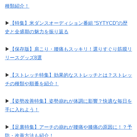
種類紹介！
▶︎
【特集】米ダンスオーディション番組 “SYTYCD”の歴
史と全盛期の魅力を振り返る
▶︎
【保存版】肩こり・腰痛もスッキリ！選りすぐり筋膜リ
リースグッズ8選
▶︎
【ストレッチ特集】効果的なストレッチとは？ストレッ
チの種類や順番を紹介！
▶︎
【姿勢改善特集】姿勢崩れが体調に影響？快適な毎日を
手に入れよう！
▶︎
【足裏特集】アーチの崩れが腰痛や膝痛の原因に！？予
防・改善方法も紹介！