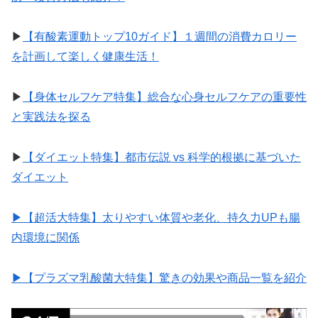
▶︎
【有酸素運動トップ10ガイド】１週間の消費カロリー
を計画して楽しく健康生活！
▶︎
【身体セルフケア特集】総合な心身セルフケアの重要性
と実践法を探る
▶︎
【ダイエット特集】都市伝説 vs 科学的根拠に基づいた
ダイエット
▶︎【超活大特集】太りやすい体質や老化、持久力UPも腸
内環境に関係
▶︎【プラズマ乳酸菌大特集】驚きの効果や商品一覧を紹介