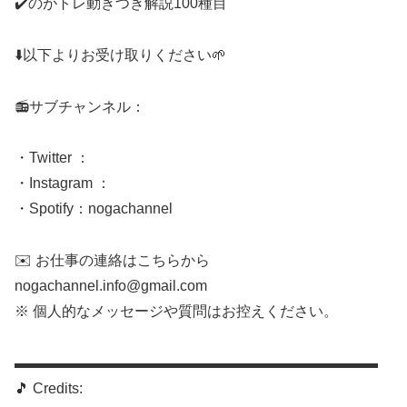
✔️のがトレ動きつき解説100種目
⬇️以下よりお受け取りください🌱
📻サブチャンネル：
・Twitter ：
・Instagram ：
・Spotify：nogachannel
✉️ お仕事の連絡はこちらから
nogachannel.info@gmail.com
※ 個人的なメッセージや質問はお控えください。
▬▬▬▬▬▬▬▬▬▬▬▬▬▬▬▬▬▬▬▬▬▬▬▬▬
🎵 Credits: