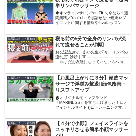
単リンパマッサージ
◆オンラインサロンYou Fit ＼今なら１週
間無料／YouTubeでは話せない健康やダ
イエットに関する情報やLiveレッスンを
定期配信中。◆美しく痩せる情報配信中
のLINE公式はこちら◆中川愛用の健康グ
ッズはこちら◆想いを語った動画まと
寝る前の5分で全身のリンパが流
お風呂上がり・寝る前
め...
れて痩せることが判明
お友達追加で、あい先生が"今、リンパの
流れ度" 診断中👩‍⚕️-----------------------------------
----🎀まだお友達になっていない方へ🎀↓
あい先生と繋がる↓------------------------...
【お風呂上がりに３分】頭皮マッ
お風呂上がり・寝る前
サージで浮腫み撃退!!顔色改善・
リスフトアップ
🏠オリジナル宅トレブランド
「MARINESS」を立ち上げました！∟オ
フィシャルサイト ()∟トレーニングマッ
ト、サウナスーツ、宅トレウェアを始め
様々な宅トレ商品の開発・販売をしてい
ます！∟MARINESS公式インスタグラム
【４分で小顔】フェイスラインを
お風呂上がり・寝る前
()＿＿＿＿＿＿...
スッキリさせる簡単小顔マッサー
ジ!!