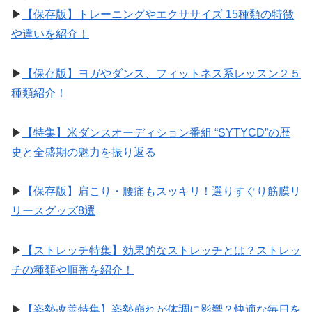
▶︎
【保存版】トレーニングやエクササイズ 15種類の特徴
や違いを紹介！
▶︎
【保存版】ヨガやダンス、フィットネス系レッスン２５
種類紹介！
▶︎
【特集】米ダンスオーディション番組 “SYTYCD”の歴
史と全盛期の魅力を振り返る
▶︎
【保存版】肩こり・腰痛もスッキリ！選りすぐり筋膜リ
リースグッズ8選
▶︎
【ストレッチ特集】効果的なストレッチとは？ストレッ
チの種類や順番を紹介！
▶︎
【姿勢改善特集】姿勢崩れが体調に影響？快適な毎日を