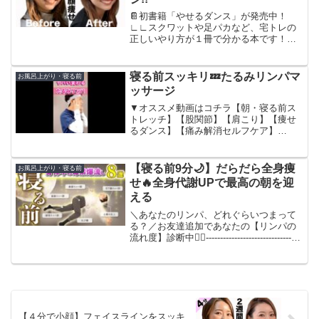
📔初書籍「やせるダンス」が発売中！
∟∟スクワットや足パカなど、宅トレの
正しいやり方が１冊で分かる本です！∟
おうちで、とにかく楽しくダイエットし
たい方におすすめですー！＿＿＿＿＿＿
＿＿＿＿＿＿＿＿＿＿＿＿＿＿＿＿＿＿
寝る前スッキリ💤たるみリンパマ
お風呂上がり・寝る前
＿🏠オリジナル宅トレブラン...
ッサージ
▼オススメ動画はコチラ【朝・寝る前ス
トレッチ】【股関節】【肩こり】【痩せ
るダンス】【痛み解消セルフケア】
#shorts #リンパマッサージ #マッサージ
【寝る前9分🌙】だらだら全身痩
お風呂上がり・寝る前
せ🔥全身代謝UPで最高の朝を迎
える
＼あなたのリンパ、どれぐらいつまって
る？／お友達追加であなたの【リンパの
流れ度】診断中💁‍♀️----------------------------------
↓今すぐリンパ詰まり度チェック↓-----------
------------...
【４分で小顔】フェイスラインをスッキ