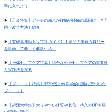
手に入れよう！
▶︎
【足裏特集】アーチの崩れが腰痛や膝痛の原因に！？予
防・改善方法も紹介！
▶︎
【有酸素運動トップ10ガイド】１週間の消費カロリー
を計画して楽しく健康生活！
▶︎
【身体セルフケア特集】総合な心身セルフケアの重要性
と実践法を探る
▶︎
【ダイエット特集】都市伝説 vs 科学的根拠に基づいた
ダイエット
▶︎【超活大特集】太りやすい体質や老化、持久力UPも腸