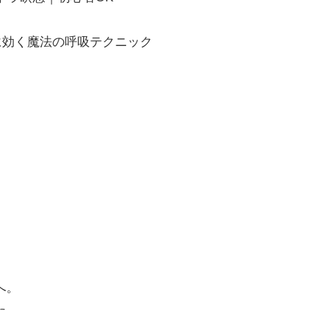
に効く魔法の呼吸テクニック
へ。
た。