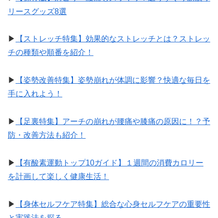
リースグッズ8選
▶︎
【ストレッチ特集】効果的なストレッチとは？ストレッ
チの種類や順番を紹介！
▶︎
【姿勢改善特集】姿勢崩れが体調に影響？快適な毎日を
手に入れよう！
▶︎
【足裏特集】アーチの崩れが腰痛や膝痛の原因に！？予
防・改善方法も紹介！
▶︎
【有酸素運動トップ10ガイド】１週間の消費カロリー
を計画して楽しく健康生活！
▶︎
【身体セルフケア特集】総合な心身セルフケアの重要性
と実践法を探る