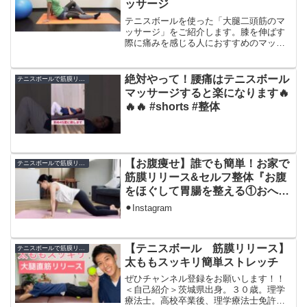
ッサージ
テニスボールを使った「大腿二頭筋のマ
ッサージ」をご紹介します。膝を伸ばす
際に痛みを感じる人におすすめのマッサ
ージ方法です。ストレッチでは治らない
膝の痛みでお悩みの方は、ぜひ一度当院
へお問い合わせください。▼お問い合わ
絶対やって！腰痛はテニスボール
テニスボールで筋膜リリース
せはこちら▼1. ひざの...
マッサージすると楽になります🔥
🔥🔥 #shorts #整体
【お腹痩せ】誰でも簡単！お家で
テニスボールで筋膜リリース
筋膜リリース&セルフ整体『お腹
をほぐして胃腸を整える①おへそ
周り4点』テニスボール、ヨガ、
⚫︎Instagram
ほくじ、ダイエット
【テニスボール 筋膜リリース】
テニスボールで筋膜リリース
太ももスッキリ簡単ストレッチ
ぜひチャンネル登録をお願いします！！
＜自己紹介＞茨城県出身。３０歳。理学
療法士。高校卒業後、理学療法士免許取