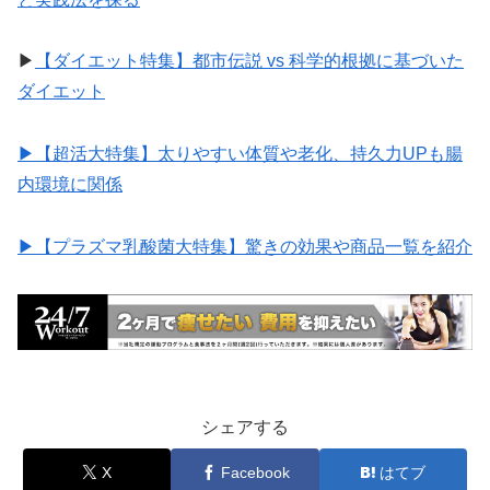
▶︎
【ダイエット特集】都市伝説 vs 科学的根拠に基づいた
ダイエット
▶︎【超活大特集】太りやすい体質や老化、持久力UPも腸
内環境に関係
▶︎【プラズマ乳酸菌大特集】驚きの効果や商品一覧を紹介
シェアする
X
Facebook
はてブ