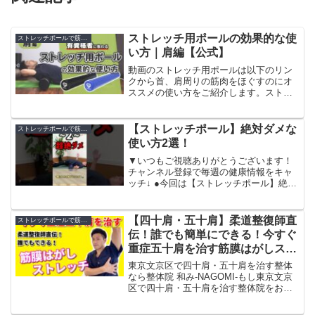
ストレッチ用ポールの効果的な使
ストレッチポールで筋膜リリース
い方｜肩編【公式】
動画のストレッチ用ポールは以下のリン
クから首、肩周りの筋肉をほぐすのにオ
ススメの使い方をご紹介します。ストレ
ッチ用ポールを、効果的に使うための解
説も合わせておこなっています。「購入
したけど、あまり活用できていない」
【ストレッチポール】絶対ダメな
ストレッチポールで筋膜リリース
「使い方を確認してから、...
使い方2選！
▼いつもご視聴ありがとうございます！
チャンネル登録で毎週の健康情報をキャ
ッチ↓ ●今回は【ストレッチポール】絶対
ダメな使い方2選！という動画になりま
す。今後も肩こりや腰痛、膝の痛み、自
律神経の不調を良くする為の情報やトレ
【四十肩・五十肩】柔道整復師直
ストレッチポールで筋膜リリース
ーニングに関する情報...
伝！誰でも簡単にできる！今すぐ
重症五十肩を治す筋膜はがしスト
レッチ！
東京文京区で四十肩・五十肩を治す整体
なら整体院 和み-NAGOMI-もし東京文京
区で四十肩・五十肩を治す整体院をお探
しなら東京文京区で慢性腰痛専門整体院
和み-NAGOMI-へ整体院和み-NAGOMI-土