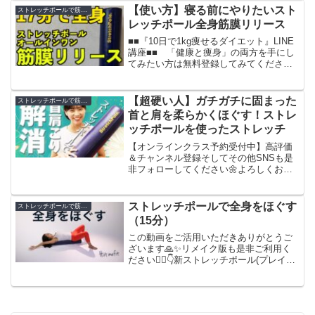
師和也 YouTubeチャンネルでは...
【使い方】寝る前にやりたいスト
ストレッチポールで筋膜リリース
レッチポール全身筋膜リリース
■■『10日で1kg痩せるダイエット』LINE
講座■■ 「健康と痩身」の両方を手にし
てみたい方は無料登録してみてください
ね！↓ ↓ ↓ ↓ ↓ ↓ ↓ ↓ ↓ ↓ ↓ ↓ ↓ ↓ 嫌だった
ら３秒でブロックできます。こんにち
は！Tobanis...
【超硬い人】ガチガチに固まった
ストレッチポールで筋膜リリース
首と肩を柔らかくほぐす！ストレ
ッチポールを使ったストレッチ
【オンラインクラス予約受付中】高評価
＆チャンネル登録そしてその他SNSも是
非フォローしてください🌼よろしくお願
いしますm(_ _)m公式LINEをはじめまし
た！友達登録よろしくお願いします！
【LINE】【YouTube】【Instagram...
ストレッチポールで全身をほぐす
ストレッチポールで筋膜リリース
（15分）
この動画をご活用いただきありがとうご
ざいます🙏✨リメイク版も是非ご利用く
ださい🙇‍♀️👇新ストレッチポール(プレイリ
スト)▼トレーナー【門脇妃斗未】かどわ
きひとみ幼少期から器械体操をしてきま
した。成長期の骨や関節に負担を掛ける
こともあり、1...