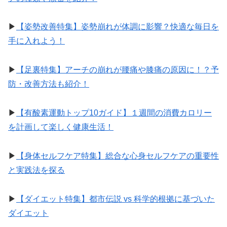
▶︎
【姿勢改善特集】姿勢崩れが体調に影響？快適な毎日を
手に入れよう！
▶︎
【足裏特集】アーチの崩れが腰痛や膝痛の原因に！？予
防・改善方法も紹介！
▶︎
【有酸素運動トップ10ガイド】１週間の消費カロリー
を計画して楽しく健康生活！
▶︎
【身体セルフケア特集】総合な心身セルフケアの重要性
と実践法を探る
▶︎
【ダイエット特集】都市伝説 vs 科学的根拠に基づいた
ダイエット