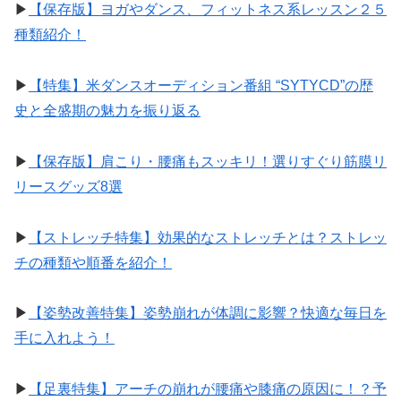
▶︎
【保存版】ヨガやダンス、フィットネス系レッスン２５
種類紹介！
▶︎
【特集】米ダンスオーディション番組 “SYTYCD”の歴
史と全盛期の魅力を振り返る
▶︎
【保存版】肩こり・腰痛もスッキリ！選りすぐり筋膜リ
リースグッズ8選
▶︎
【ストレッチ特集】効果的なストレッチとは？ストレッ
チの種類や順番を紹介！
▶︎
【姿勢改善特集】姿勢崩れが体調に影響？快適な毎日を
手に入れよう！
▶︎
【足裏特集】アーチの崩れが腰痛や膝痛の原因に！？予