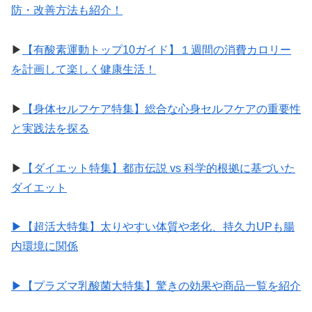
防・改善方法も紹介！
▶︎
【有酸素運動トップ10ガイド】１週間の消費カロリー
を計画して楽しく健康生活！
▶︎
【身体セルフケア特集】総合な心身セルフケアの重要性
と実践法を探る
▶︎
【ダイエット特集】都市伝説 vs 科学的根拠に基づいた
ダイエット
▶︎【超活大特集】太りやすい体質や老化、持久力UPも腸
内環境に関係
▶︎【プラズマ乳酸菌大特集】驚きの効果や商品一覧を紹介