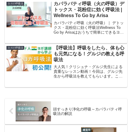
頭蓋骨」という意味の言葉です。練習す
カパラバティ呼吸（火の呼吸）デ
ヨガの呼吸法
ることによって呼吸の通り道...
トックス・花粉症に効く呼吸法 |
Wellness To Go by Arisa
カパラバティ呼吸（火の呼吸）｜ デトッ
クス・花粉症に効く呼吸法Wellness To
Go by Arisaはおうちで簡単にできるヨガ
や瞑想、毎日をHappyに過ごすTipsをシ
ェアしているチャンネルです。毎週日
曜、午前9時15分- 無料ラ...
【呼吸法】呼吸をしたら、体も心
ヨガの呼吸法
も元気になる！グルジの教える呼
吸法
大人気！クリシュナ・グルジ先生による
貴重なレッスン動画！今回は、グルジ先
生から呼吸法を教えてもらいます。この
呼吸法をやると、体も心もとっても元気
になります。今、落ち込んでたり、疲れ
たりしている人は必見です！皆さん一緒
にやってみましょう。鼻に...
頭すっきり浄化の呼吸～カパラバティ呼
吸法の解説