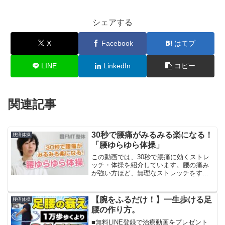
シェアする
X
Facebook
はてブ
LINE
LinkedIn
コピー
関連記事
30秒で腰痛がみるみる楽になる！
腰痛体操
「腰ゆらゆら体操」
この動画では、30秒で腰痛に効くストレ
ッチ・体操を紹介しています。腰の痛み
が強い方ほど、無理なストレッチをする
と逆効果になる可能性がありますので、
まずは動画で紹介している腰痛の治し方
を試してみてくださいね。●FMT整体が制
【腕をふるだけ！】一生歩ける足
腰痛体操
作した腰痛解消グッ...
腰の作り方。
■無料LINE登録で治療動画をプレゼント