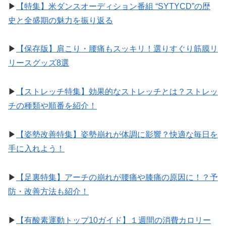
▶︎
【特集】米ダンスオーディション番組 “SYTYCD”の歴
史と全盛期の魅力を振り返る
▶︎
【保存版】肩こり・腰痛もスッキリ！選りすぐり筋膜リ
リースグッズ8選
▶︎
【ストレッチ特集】効果的なストレッチとは？ストレッ
チの種類や順番を紹介！
▶︎
【姿勢改善特集】姿勢崩れが体調に影響？快適な毎日を
手に入れよう！
▶︎
【足裏特集】アーチの崩れが腰痛や膝痛の原因に！？予
防・改善方法も紹介！
▶︎
【有酸素運動トップ10ガイド】１週間の消費カロリー