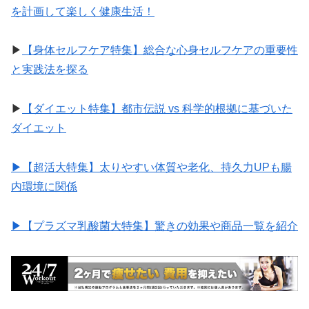
を計画して楽しく健康生活！
▶︎
【身体セルフケア特集】総合な心身セルフケアの重要性
と実践法を探る
▶︎
【ダイエット特集】都市伝説 vs 科学的根拠に基づいた
ダイエット
▶︎【超活大特集】太りやすい体質や老化、持久力UPも腸
内環境に関係
▶︎【プラズマ乳酸菌大特集】驚きの効果や商品一覧を紹介