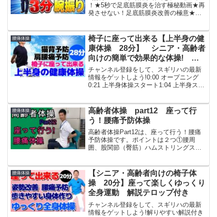
！★5秒で足底筋膜炎を治す極秘動画★再
発させない！足底筋膜炎改善の極意★慢
性化させてしまう意外な落とし穴をさけ
る方法【「アプリで開く」を押してくだ
さい）】一おすすめ動画-URL URL URL
椅子に座って出来る【上半身の健
腰痛体操
最新...
康体操 28分】 シニア・高齢者
向けの簡単で効果的な体操! 自
宅や高齢者施設やデイサービスで
チャンネル登録をして、スギリハの最新
そのまま流して使える!!
情報をゲットしよう!0:00 オープニング
0:21 上半身体操スタート1:04 上半身スト
レッチ2:01 上半身体操12:55 猫背予防体
操16:34 首肩背中ストレッチ25:12 腰痛予
防体操解りやすい...
高齢者体操 part12 座って行
腰痛体操
う！腰痛予防体操
高齢者体操Part12は、座って行う！腰痛
予防体操です。ポイントは２つ①腰周
囲、股関節（臀筋）ハムストリングスの
筋肉の柔軟性・血流の改善②腰回りや骨
盤の筋肉を強化をして腰痛を起こしにく
い身体をつくりましょう！主治医から運
【シニア・高齢者向けの椅子体
腰痛体操
動を制限されている方...
操 20分】座って楽しくゆっくり
全身運動 解説テロップ付き
チャンネル登録をして、スギリハの最新
情報をゲットしよう!解りやすい解説付き