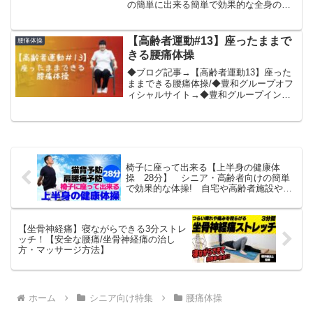
の簡単に出来る簡単で効果的な全身の高
齢者体操です。ご自宅や高齢者施設やデ
イサービスでそのまま動画を流して使え
ます。・痛くない範囲で無理なく行いま
【高齢者運動#13】座ったままで
腰痛体操
しょう・背もたれにのあ...
きる腰痛体操
◆ブログ記事→【高齢者運動13】座った
ままできる腰痛体操/◆豊和グループオフ
ィシャルサイト→◆豊和グループインス
タグラム→◆豊和グループフェイスブッ
ク→◆豊和グループツイッター→◆豊和
グループ公式YouTubeチャンネル登録は
こちら→
椅子に座って出来る【上半身の健康体
操 28分】 シニア・高齢者向けの簡単
で効果的な体操! 自宅や高齢者施設やデ
イサービスでそのまま流して使える!!
【坐骨神経痛】寝ながらできる3分ストレ
ッチ！【安全な腰痛/坐骨神経痛の治し
方・マッサージ方法】
ホーム
シニア向け特集
腰痛体操