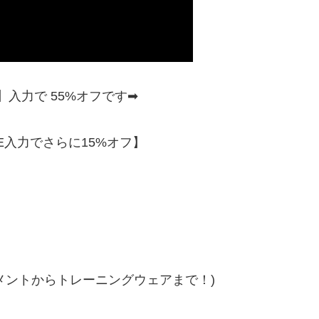
】入力で 55%オフです➡︎
FE入力でさらに15%オフ】
メントからトレーニングウェアまで！)