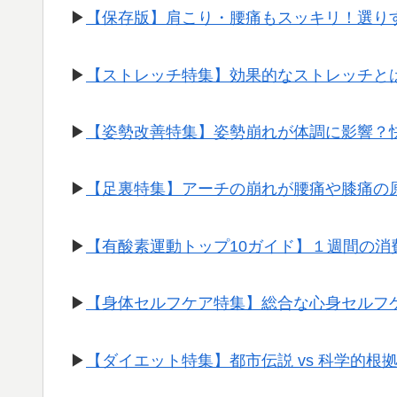
▶︎
【保存版】肩こり・腰痛もスッキリ！選り
▶︎
【ストレッチ特集】効果的なストレッチと
▶︎
【姿勢改善特集】姿勢崩れが体調に影響？
▶︎
【足裏特集】アーチの崩れが腰痛や膝痛の
▶︎
【有酸素運動トップ10ガイド】１週間の
▶︎
【身体セルフケア特集】総合な心身セルフ
▶︎
【ダイエット特集】都市伝説 vs 科学的根