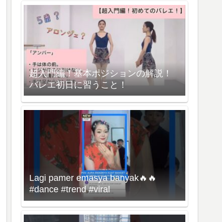
超入門編！基本ポジションの解説！
バレエ初日に習うこと！
Lagi pamer emasya banyak🔥🔥
#dance #trend #viral