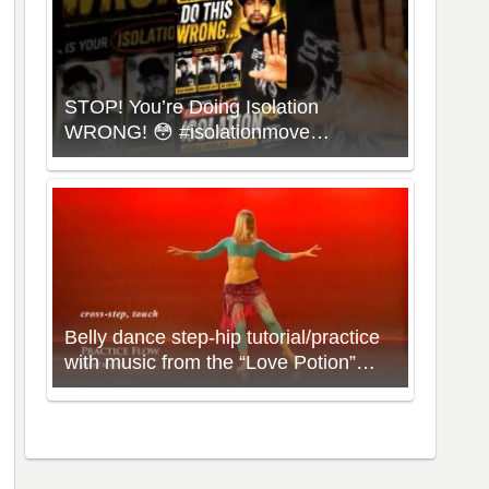
STOP! You’re Doing Isolation
WRONG! 😳 #isolationmove
#animationdance #poppingdance
#roboticsdance
Belly dance step-hip tutorial/practice
with music from the “Love Potion”
Workout with Neon