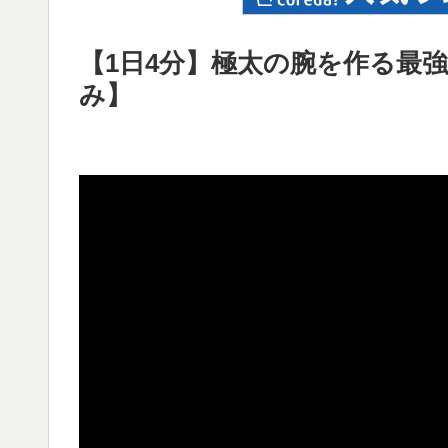
【1日4分】極太の腕を作る最
み】