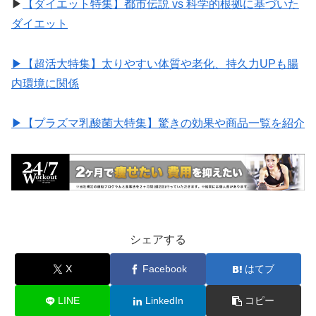
▶︎
【ダイエット特集】都市伝説 vs 科学的根拠に基づいた
ダイエット
▶︎【超活大特集】太りやすい体質や老化、持久力UPも腸
内環境に関係
▶︎【プラズマ乳酸菌大特集】驚きの効果や商品一覧を紹介
シェアする
X
Facebook
はてブ
LINE
LinkedIn
コピー