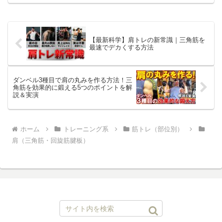
Rhythm参考文献【ジム】 *ビジター利用
可能です（¥...
【最新科学】肩トレの新常識｜三角筋を
最速でデカくする方法
ダンベル3種目で肩の丸みを作る方法！三
角筋を効果的に鍛える5つのポイントを解
説＆実演
ホーム
トレーニング系
筋トレ（部位別）
肩（三角筋・回旋筋腱板）