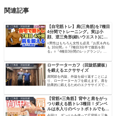
関連記事
【自宅筋トレ】肩(三角筋)を7種目
肩（三角筋・回旋筋腱板）
4分間でトレーニング。実は小
顔、逆三角形(細いウエスト)にな
れる。肩こり解消したい方も一緒
○男性はもちろん女性も必見『お尻＆内も
に行いましょう。
も 10分間』○『7種目3分半で腹筋を割
る』○『4種目3分間のレッグランジ』
○『8種目4分で背筋を作る(器具なし)』
○『7種目4分間でお腹周りを引き締める』
○『7種目4分半でカッコいいお尻(ヒップ
ローテーターカフ（回旋筋腱板）
肩（三角筋・回旋筋腱板）
アップ...
を鍛えるエクササイズ
肩関節を内旋、外旋を繰り返すことによ
り、ローテーターカフを鍛えます。肩を
効果的に鍛えるためのエクササイズで
す。
【背筋×三角筋】背中と肩をがっ
肩（三角筋・回旋筋腱板）
つり鍛える筋トレ3種目！ダンベ
ルは水入りのペットボトルでも
OK
今回は、ダンベルを使って広背筋と三角