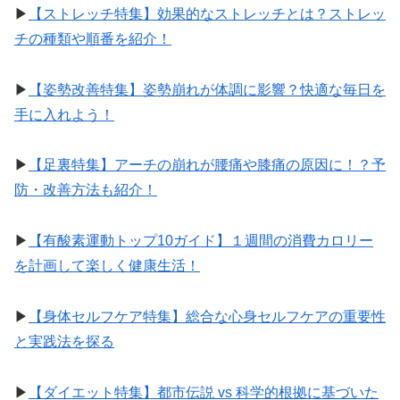
▶︎
【ストレッチ特集】効果的なストレッチとは？ストレッ
チの種類や順番を紹介！
▶︎
【姿勢改善特集】姿勢崩れが体調に影響？快適な毎日を
手に入れよう！
▶︎
【足裏特集】アーチの崩れが腰痛や膝痛の原因に！？予
防・改善方法も紹介！
▶︎
【有酸素運動トップ10ガイド】１週間の消費カロリー
を計画して楽しく健康生活！
▶︎
【身体セルフケア特集】総合な心身セルフケアの重要性
と実践法を探る
▶︎
【ダイエット特集】都市伝説 vs 科学的根拠に基づいた