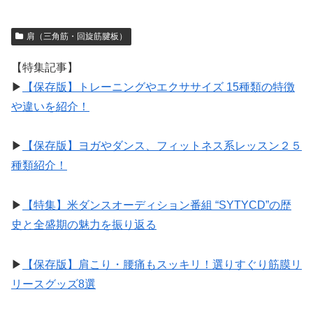
肩（三角筋・回旋筋腱板）
【特集記事】
▶︎
【保存版】トレーニングやエクササイズ 15種類の特徴
や違いを紹介！
▶︎
【保存版】ヨガやダンス、フィットネス系レッスン２５
種類紹介！
▶︎
【特集】米ダンスオーディション番組 “SYTYCD”の歴
史と全盛期の魅力を振り返る
▶︎
【保存版】肩こり・腰痛もスッキリ！選りすぐり筋膜リ
リースグッズ8選