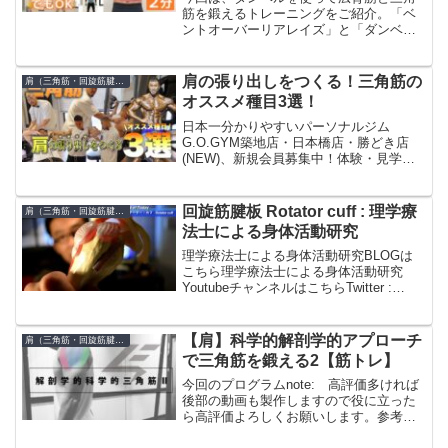
筋を鍛えるトレーニングをご紹介。「ベ
ントオーバーリアレイズ」と「ダンベル
ベントオーバーロウ」、「ダンベルデッ
ドリフト」の3種目です。ダンベルは水の
入ったペットボトルで代用ができます。
肩の張り出しをつくる！三角筋の
肩（三角筋・回旋筋腱板）
ReebokONEエリ...
オススメ種目3選！
日本一分かりやすいパーソナルジム
G.O.GYM築地店・日本橋店・勝どき店
(NEW)、新規会員募集中！体験・見学は
公式LINEから AMAT APPARELTwitter大
橋源紀のインスタもフォローお願いしま
す！genki ohashiFil...
回旋筋腱板 Rotator cuff : 理学療
肩（三角筋・回旋筋腱板）
法士による身体活動研究
理学療法士による身体活動研究BLOGは
こちら理学療法士による身体活動研究
YoutubeチャンネルはこちらTwitter :
Facbook : スクリプト原稿どうもみなさ
んこんちには今日は肩の筋肉、ローテー
ター・カフについてお話したいと思...
【肩】科学的解剖学的アプローチ
肩（三角筋・回旋筋腱板）
で三角筋を鍛える2【筋トレ】
今回のプログラムnote: 高評価多ければ
後部の動画も製作しますので役に立った
ら高評価よろしくお願いします。参考動
画Jeff NippardDr.MikeScapulohumeral