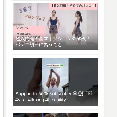
超入門編！基本ポジションの解説！
バレエ初日に習うこと！
Support to 500k subscriber 💀😱🇮🇳
#viral #flexing #flexibility
#bonebreaking #dance #omg