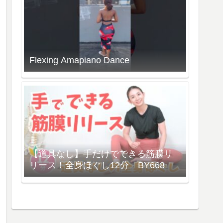
Flexing Amapiano Dance
【道具なし】手だけでできる筋膜リ
リース！全身ほぐし12分 BY668