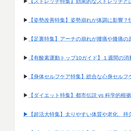
▶︎
【ストレッチ特集】効果的なストレッチと
▶︎
【姿勢改善特集】姿勢崩れが体調に影響？
▶︎
【足裏特集】アーチの崩れが腰痛や膝痛の
▶︎
【有酸素運動トップ10ガイド】１週間の
▶︎
【身体セルフケア特集】総合な心身セルフ
▶︎
【ダイエット特集】都市伝説 vs 科学的根
▶︎【超活大特集】太りやすい体質や老化、持