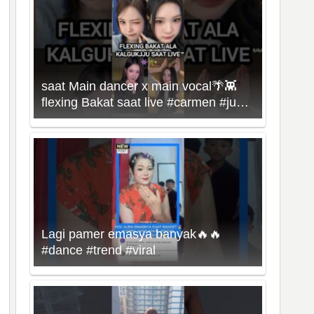
saat Main dancer x main vocal🌴👾
flexing Bakat saat live #carmen #juun
#hearts2hearts #kpop
Lagi pamer emasya banyak🔥🔥
#dance #trend #viral