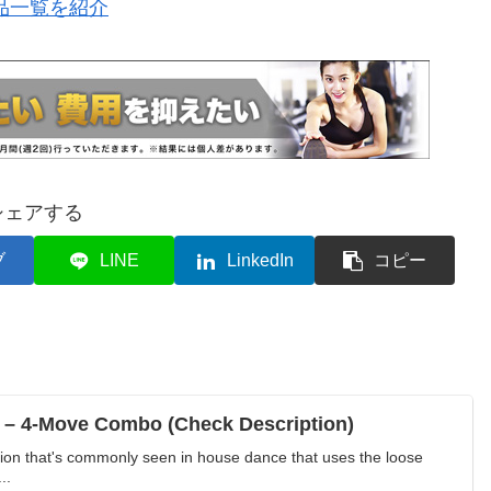
品一覧を紹介
シェアする
ブ
LINE
LinkedIn
コピー
l – 4-Move Combo (Check Description)
tion that's commonly seen in house dance that uses the loose
..