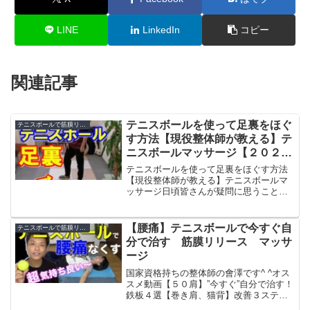
LINE
LinkedIn
コピー
関連記事
テニスボールを使って足裏をほぐ
テニスボールで筋膜リリース
す方法【現役整体師が教える】テ
ニスボールマッサージ【２０２０
最新版】
テニスボールを使って足裏をほぐす方法
【現役整体師が教える】テニスボールマ
ッサージ日頃皆さんが疑問に思うことを
動画で解説しています。延べ人数３万人
以上を治療した治療家の目線で、なかな
か世の中に出ない情報をお届けします。
【腰痛】テニスボールで今すぐ自
テニスボールで筋膜リリース
効果的な治療ポイントやセ...
分で治す 筋膜リリース マッサ
ージ
国家資格持ちの整体師の會澤です^ ^オス
スメ動画【５０肩】”今すぐ”自分で治す！
鉄板４選【巻き肩、猫背】改善３ステッ
プ【理想的な座り方】一瞬で座り美人を