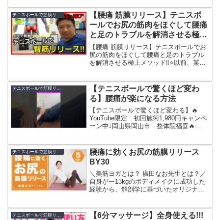
作る方法【肩甲骨剥がし】嫁の肩甲骨は
がす【太もも痩せ】整体師が教える太も
【腰痛 筋膜リリース】テニスボ
テニスボールで筋膜リリース
も痩せトレーニン...
ールでお尻の筋肉をほぐして腰痛
と足のトラブルを解消させる極上
メソッド‼️【大阪 整体院 カラダコ
【腰痛 筋膜リリース】テニスボールでお
ンディショニングミツ 阿倍野
尻の筋肉をほぐして腰痛と足のトラブル
を解消させる極上メソッド‼️⭐以前、某雑
誌にインタビューをされた時に紹介した
腰痛とボールストレッチの記事を紹介し
ます‼️⬇️日本人の国民病ともいわれる腰
【テニスボールで驚くほど変わ
テニスボールで筋膜リリース
痛。マッサージ...
る】腰痛が楽になる方法
【テニスボールで驚くほど変わる】🔥
YouTube限定 初回施術1,980円キャンペ
ーン中↓岡山県岡山市 整体院福喜⁡🔥
Instagramでは色々な症状に対してのショ
ート動画を配信中↓⁡🔥LINE登録で有料級
の『股関節パーフェクトストレッチ』...
腰痛に効くお尻の筋膜リリース
テニスボールで筋膜リリース
BY30
＼美筋ヨガとは？ 廣田なお先生とは？／
自身がー13kgのボディメイクに成功した
経験から、解剖学に基づいたオリジナル
メソッド「美筋ヨガ（ほぐす＋のばす＋
鍛える）」を考案。体型の変化と共に、
長年抱えていた容姿のコンプレックスか
【6分マッサージ】全身使える!!!
テニスボールで筋膜リリース