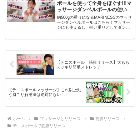
ら抜け出し、現在は...
ボールを使って全身をほぐす!!!マ
ッサージダンベルボールの使い
方/筋膜リリース
約500gの重りになるMARINESSのマッサ
ージダンベルボールはこちら！マッサー
ジにも使えるし、軽い重りとしてダンベ
ル代わりにも使えるのでぜひ使ってみて
ください！🏠オリジナル宅トレブランド
「MARINESS」を立ち上げました！∟オ
フィシャ...
【テニスボール 筋膜リリース】太もも
スッキリ簡単ストレッチ
【テニスボールマッサージ】これ以上効
く肩こり解消法は絶対にない！！
ホーム
マッサージとリリース
筋膜リリース
テニスボールで筋膜リリース