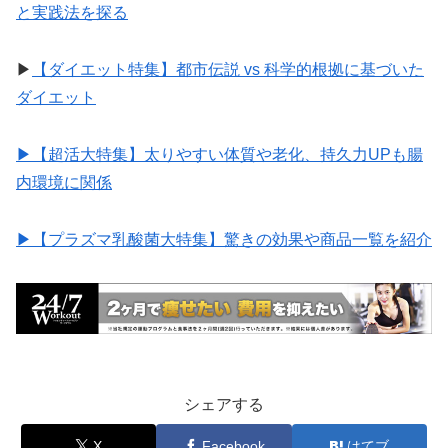
と実践法を探る
▶︎
【ダイエット特集】都市伝説 vs 科学的根拠に基づいた
ダイエット
▶︎【超活大特集】太りやすい体質や老化、持久力UPも腸
内環境に関係
▶︎【プラズマ乳酸菌大特集】驚きの効果や商品一覧を紹介
シェアする
X
Facebook
はてブ