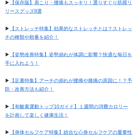
▶︎
【保存版】肩こり・腰痛もスッキリ！選りすぐり筋膜リ
リースグッズ8選
▶︎
【ストレッチ特集】効果的なストレッチとは？ストレッ
チの種類や順番を紹介！
▶︎
【姿勢改善特集】姿勢崩れが体調に影響？快適な毎日を
手に入れよう！
▶︎
【足裏特集】アーチの崩れが腰痛や膝痛の原因に！？予
防・改善方法も紹介！
▶︎
【有酸素運動トップ10ガイド】１週間の消費カロリー
を計画して楽しく健康生活！
▶︎
【身体セルフケア特集】総合な心身セルフケアの重要性