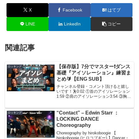
X
Facebook
はてブ
LINE
LinkedIn
コピー
関連記事
【保存版】7分でマスター❗️ダンス
ロッキング
基礎『アイソレーション』練習ま
とめ🔰【ENG SUB】
チャンネル登録・コメント頂けると嬉し
いです！🕺0:02 ①首のアイソレーション
1:59 ②肩のアイソレーション3:54 ③胸の
アイソレーション5:50 ④腰のアイソレー
ション※YouTubeの設定で速度が変更で
きます！早くてついていけない方...
“Contact” – Edwin Starr ：
ロッキング
LOCKING DANCE
Choreography
Choreography by hirokoboogie 【
hirokoboogie (ヒロコブギー) 】Dancer・