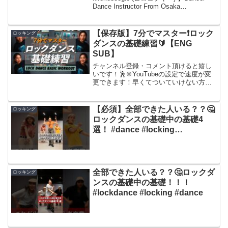
Dance Instructor From Osaka
Japan■Official HP■Online Class(...
【保存版】7分でマスター❗️ロック
ロッキング
ダンスの基礎練習🔰【ENG
SUB】
チャンネル登録・コメント頂けると嬉し
いです！🕺※YouTubeの設定で速度が変
更できます！早くてついていけない方
は、0.75倍速をお勧め致します🕛ーーー
ーーーーーーー■関連動画・トゥエル・ロ
ック・ペーシング・ポイント#ダンス初心
【必須】全部できた人いる？？🤔
ロッキング
者 #ダンス...
ロックダンスの基礎中の基礎4
選！ #dance #locking
#lockdance
全部できた人いる？？🤔ロックダ
ロッキング
ンスの基礎中の基礎！！！
#lockdance #locking #dance