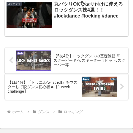
丸パクリOK👌振り付けに使える
ロッキング
ロックダンス技4選！！
#lockdance #locking #dance
【5技4分】ロックダンスの基礎練習 #1
スクービードゥ/スキーターラビット/スク
ーバー等
【1日4分】『トゥエル/wrist roll』をマス
ターして脱ダンス初心者🔥【1 week
challenge】
ホーム
ダンス
ロッキング