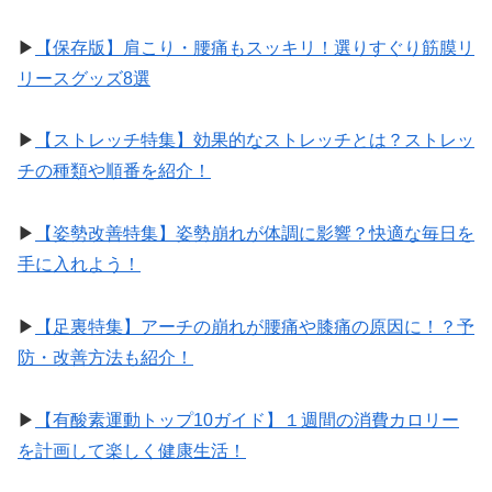
▶︎
【保存版】肩こり・腰痛もスッキリ！選りすぐり筋膜リ
リースグッズ8選
▶︎
【ストレッチ特集】効果的なストレッチとは？ストレッ
チの種類や順番を紹介！
▶︎
【姿勢改善特集】姿勢崩れが体調に影響？快適な毎日を
手に入れよう！
▶︎
【足裏特集】アーチの崩れが腰痛や膝痛の原因に！？予
防・改善方法も紹介！
▶︎
【有酸素運動トップ10ガイド】１週間の消費カロリー
を計画して楽しく健康生活！