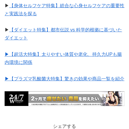
▶︎
【身体セルフケア特集】総合な心身セルフケアの重要性
と実践法を探る
▶︎
【ダイエット特集】都市伝説 vs 科学的根拠に基づいた
ダイエット
▶︎【超活大特集】太りやすい体質や老化、持久力UPも腸
内環境に関係
▶︎【プラズマ乳酸菌大特集】驚きの効果や商品一覧を紹介
シェアする