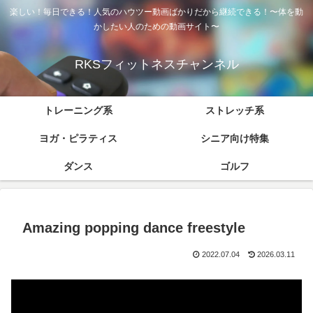
楽しい！毎日できる！人気のハウツー動画ばかりだから継続できる！〜体を動
かしたい人のための動画サイト〜
RKSフィットネスチャンネル
トレーニング系
ストレッチ系
ヨガ・ピラティス
シニア向け特集
ダンス
ゴルフ
Amazing popping dance freestyle
2022.07.04
2026.03.11