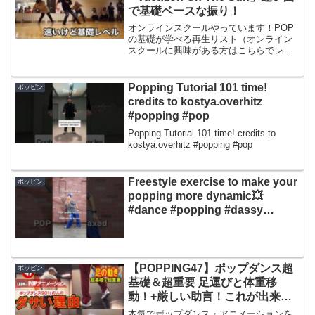
で基礎ベースな振り！
オンラインスクールやっています！POP
の基礎が学べる再生リスト（オンライン
スクールに興味がある方はこちらでレッ
スンを体験してください）コメント欄＆
ライブのルール・話のやりとりは敬語で
お願いします・技術的な話や技の質問は
Popping Tutorial 101 time!
ポッピン
受け付けていません・コ...
credits to kostya.overhitz
#popping #pop
Popping Tutorial 101 time! credits to
kostya.overhitz #popping #pop
Freestyle exercise to make your
ポッピン
popping more dynamic💥
#dance #popping #dassy
#dancer #poppingdance
【POPPING47】ポップダンス超
ポッピン
基礎＆超重要 足運びと体重移
動！+厳しい助言！これが出来な
いからカッコよくならない。ダサ
本気でポップダンス・アニメーションを