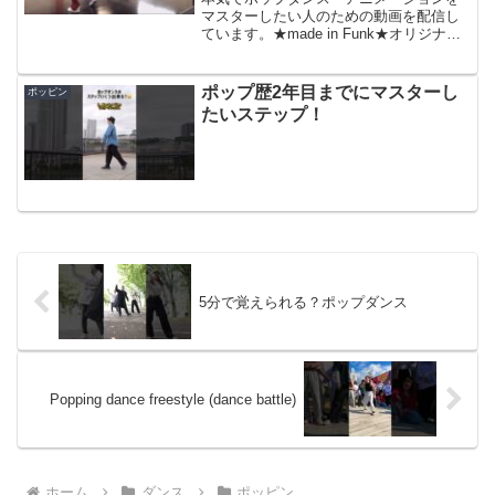
くなる原因を完全に排除していこ
マスターしたい人のための動画を配信し
ています。★made in Funk★オリジナル
う！
POPPINGアイテムが購入できますミスタ
ーウィグルス公認のPOPPINGキーホルダ
ーPOPPINGキーホルダー数量限定...
ポップ歴2年目までにマスターし
ポッピン
たいステップ！
5分で覚えられる？ポップダンス
Popping dance freestyle (dance battle)
ホーム
ダンス
ポッピン