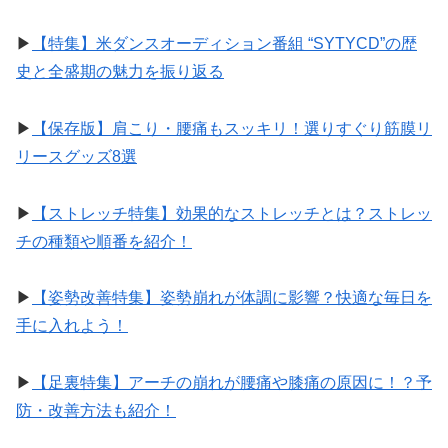
▶︎
【特集】米ダンスオーディション番組 “SYTYCD”の歴
史と全盛期の魅力を振り返る
▶︎
【保存版】肩こり・腰痛もスッキリ！選りすぐり筋膜リ
リースグッズ8選
▶︎
【ストレッチ特集】効果的なストレッチとは？ストレッ
チの種類や順番を紹介！
▶︎
【姿勢改善特集】姿勢崩れが体調に影響？快適な毎日を
手に入れよう！
▶︎
【足裏特集】アーチの崩れが腰痛や膝痛の原因に！？予
防・改善方法も紹介！