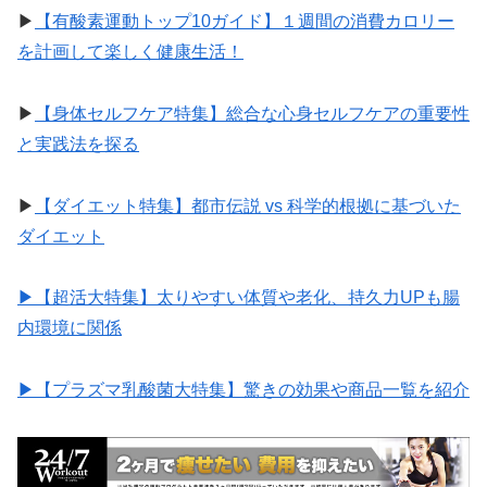
▶︎
【有酸素運動トップ10ガイド】１週間の消費カロリー
を計画して楽しく健康生活！
▶︎
【身体セルフケア特集】総合な心身セルフケアの重要性
と実践法を探る
▶︎
【ダイエット特集】都市伝説 vs 科学的根拠に基づいた
ダイエット
▶︎【超活大特集】太りやすい体質や老化、持久力UPも腸
内環境に関係
▶︎【プラズマ乳酸菌大特集】驚きの効果や商品一覧を紹介