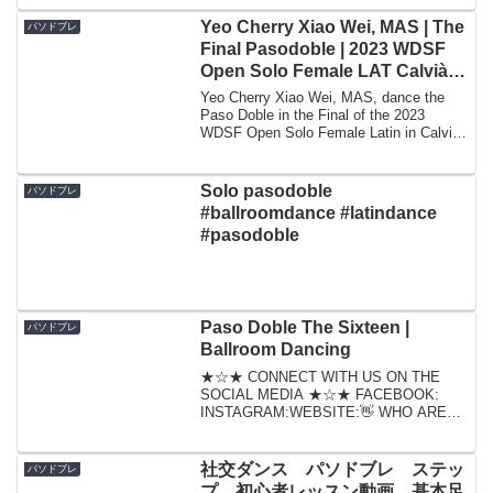
が、この度、何とか両方ともに着手でき
ましたので、僕としても非常に嬉しいで
Yeo Cherry Xiao Wei, MAS | The
パソドブレ
す。お楽しみくださいませ...
Final Pasodoble | 2023 WDSF
Open Solo Female LAT Calvià,
ESP
Yeo Cherry Xiao Wei, MAS, dance the
Paso Doble in the Final of the 2023
WDSF Open Solo Female Latin in Calvià,
ESP, on 1...
Solo pasodoble
パソドブレ
#ballroomdance #latindance
#pasodoble
Paso Doble The Sixteen |
パソドブレ
Ballroom Dancing
★☆★ CONNECT WITH US ON THE
SOCIAL MEDIA ★☆★ FACEBOOK:
INSTAGRAM:WEBSITE:👋 WHO ARE
WE?🎥About the studio 🎥About the
teache...
社交ダンス パソドブレ ステッ
パソドブレ
プ 初心者レッスン動画 基本足