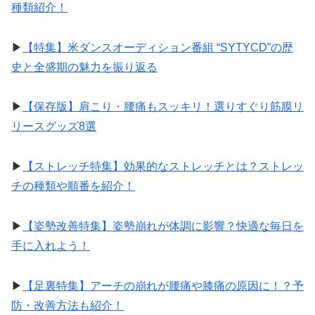
種類紹介！
▶︎
【特集】米ダンスオーディション番組 “SYTYCD”の歴
史と全盛期の魅力を振り返る
▶︎
【保存版】肩こり・腰痛もスッキリ！選りすぐり筋膜リ
リースグッズ8選
▶︎
【ストレッチ特集】効果的なストレッチとは？ストレッ
チの種類や順番を紹介！
▶︎
【姿勢改善特集】姿勢崩れが体調に影響？快適な毎日を
手に入れよう！
▶︎
【足裏特集】アーチの崩れが腰痛や膝痛の原因に！？予
防・改善方法も紹介！