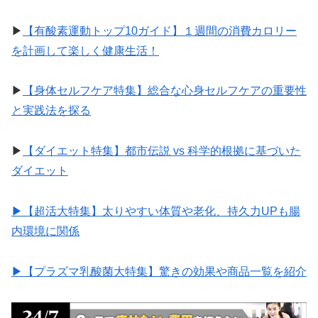
▶︎
【有酸素運動トップ10ガイド】１週間の消費カロリー
を計画して楽しく健康生活！
▶︎
【身体セルフケア特集】総合な心身セルフケアの重要性
と実践法を探る
▶︎
【ダイエット特集】都市伝説 vs 科学的根拠に基づいた
ダイエット
▶︎【超活大特集】太りやすい体質や老化、持久力UPも腸
内環境に関係
▶︎【プラズマ乳酸菌大特集】驚きの効果や商品一覧を紹介