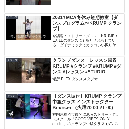
2021YMCA冬休み短期教室【ダ
クランプ
ンスプログラム〜KRUMP クラン
プ】
今話題のストリートダンス、KRUMP！！
EXILEのダンスにも取り入れられてい
る、ダイナミックでカッコいい振り付け
が魅力のダンスです！！
クランプダンス レッスン風景
クランプ
KRUMP #クランプ #KRUMP #ダ
ンス #レッスン #STUDIO
場所 FLEX ダンススタジオ
【ダンス振付】KRUMP クランプ
クランプ
中級クラス インストラクター
Bouncer （火曜20:00-21:00)
福岡県福岡市東区にあるストリートダン
ススクール「GOOD VIBES ONLY
studio.」のクランプ中級クラス (ダンス中
級火曜/20:00〜21:00）#福岡ダンス #レッ