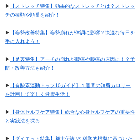
▶︎
【ストレッチ特集】効果的なストレッチとは？ストレッ
チの種類や順番を紹介！
▶︎
【姿勢改善特集】姿勢崩れが体調に影響？快適な毎日を
手に入れよう！
▶︎
【足裏特集】アーチの崩れが腰痛や膝痛の原因に！？予
防・改善方法も紹介！
▶︎
【有酸素運動トップ10ガイド】１週間の消費カロリー
を計画して楽しく健康生活！
▶︎
【身体セルフケア特集】総合な心身セルフケアの重要性
と実践法を探る
▶︎
【ダイエット特集】都市伝説 vs 科学的根拠に基づいた