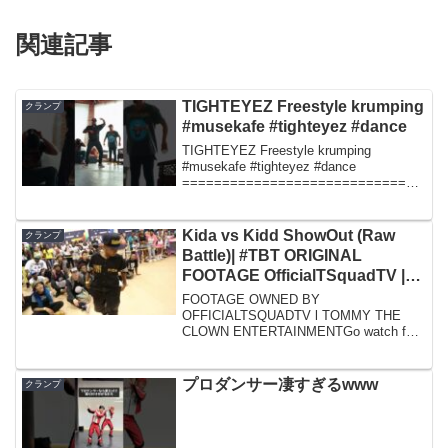
関連記事
TIGHTEYEZ Freestyle krumping
クランプ
#musekafe #tighteyez #dance
TIGHTEYEZ Freestyle krumping
#musekafe #tighteyez #dance
==============================
=== Thank you for watching. Pleas...
Kida vs Kidd ShowOut (Raw
クランプ
Battle)| #TBT ORIGINAL
FOOTAGE OfficialTSquadTV |
Tommy The Clown
FOOTAGE OWNED BY
OFFICIALTSQUADTV l TOMMY THE
CLOWN ENTERTAINMENTGo watch full
show at
www.tommytheclown.comSubscribe fo...
プロダンサー凄すぎるwww
クランプ