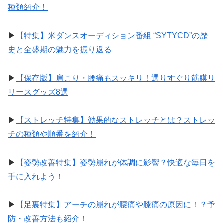
種類紹介！
▶︎
【特集】米ダンスオーディション番組 “SYTYCD”の歴
史と全盛期の魅力を振り返る
▶︎
【保存版】肩こり・腰痛もスッキリ！選りすぐり筋膜リ
リースグッズ8選
▶︎
【ストレッチ特集】効果的なストレッチとは？ストレッ
チの種類や順番を紹介！
▶︎
【姿勢改善特集】姿勢崩れが体調に影響？快適な毎日を
手に入れよう！
▶︎
【足裏特集】アーチの崩れが腰痛や膝痛の原因に！？予
防・改善方法も紹介！