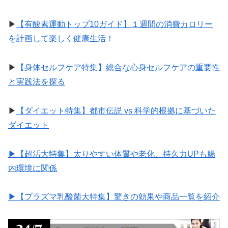
▶︎
【有酸素運動トップ10ガイド】１週間の消費カロリー
を計画して楽しく健康生活！
▶︎
【身体セルフケア特集】総合な心身セルフケアの重要性
と実践法を探る
▶︎
【ダイエット特集】都市伝説 vs 科学的根拠に基づいた
ダイエット
▶︎【超活大特集】太りやすい体質や老化、持久力UPも腸
内環境に関係
▶︎【プラズマ乳酸菌大特集】驚きの効果や商品一覧を紹介