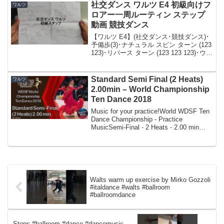
社交ダンス ワルツ E4 初級向けフ
ワルツ
ロアー一周ルーティン ステップ
動画 競技ダンス
【ワルツ E4】(社交ダンス･競技ダンス)･
予備歩(3)･ナチュラル スピン ターン (123
123)･リバース ターン (123 123 123)･ウィ
スク(123)･シャッセ フロム PP (12&3)･ナ
チュラル インピタス ターン...
Standard Semi Final (2 Heats)
ワルツ
2.00min – World Championship
Ten Dance 2018
Music for your practice!World WDSF Ten
Dance Championship - Practice
MusicSemi-Final - 2 Heats - 2.00 min
each dance wit...
Walts warm up exercise by Mirko Gozzoli
#italdance #walts #ballroom
#ballroomdance
Steps #ballroom #dance #dancemusic