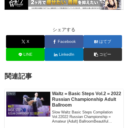
シェアする
X
Facebook
はてブ
LINE
LinkedIn
コピー
関連記事
Waltz = Basic Steps Vol.2 = 2022
ワルツ
Russian Championship Adult
Ballroom
Slow Waltz Basic Steps Compilation
Vol.22022 Russian Championship =
Amateur (Adult) BallroomBeautiful
couples perform th...