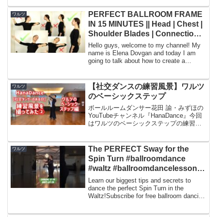
PERFECT BALLROOM FRAME
ワルツ
IN 15 MINUTES || Head | Chest |
Shoulder Blades | Connection
in Wrists
Hello guys, welcome to my channel! My
name is Elena Dovgan and today I am
going to talk about how to create a
perfect ba...
【社交ダンスの練習風景】ワルツ
ワルツ
のベーシックステップ
ボールルームダンサー花田 諭・みずほの
YouTubeチャンネル『HanaDance』今回
はワルツのベーシックステップの練習シ
ーンです♪日々の練習の積み重ねで技術を
磨いています！【社交ダンスの練習風
景】スローフォックストロットのベーシ
The PERFECT Sway for the
ワルツ
ックステ...
Spin Turn #ballroomdance
#waltz #ballroomdancelessons
#dancelessons #dance
Learn our biggest tips and secrets to
dance the perfect Spin Turn in the
Waltz!Subscribe for free ballroom dancing
tutor...