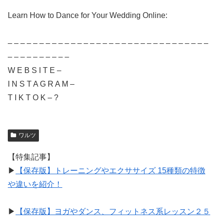
Learn How to Dance for Your Wedding Online:
– – – – – – – – – – – – – – – – – – – – – – – – – – – – – – – –
– – – – – – – – – –
W E B S I T E –
I N S T A G R A M –
T I K T O K – ?
ワルツ
【特集記事】
▶︎
【保存版】トレーニングやエクササイズ 15種類の特徴
や違いを紹介！
▶︎
【保存版】ヨガやダンス、フィットネス系レッスン２５