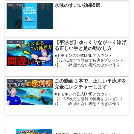
クロール 🎁「4日でマスター」泳力アッ
水泳のすごい効果5選
水泳 - 平泳ぎ
プの極意さらに、...
【平泳ぎ】ゆっくりながーく泳げ
水泳 - 平泳ぎ
る正しい手と足の動かし方
■トモキンの公式LINEアカウント
【↓LINE友だち登録で特典をプレゼント
↓】 🎁 疲れない理想の泳ぎの作り
方 🎁「距離が伸びる」クロール実践メ
ニュー 🎁永遠に泳ぎ続けられる究極の
クロール 🎁「4日でマスター」泳力アッ
この動画１本で、正しい平泳ぎを
水泳 - 平泳ぎ
プの極意さらに、...
完全にレクチャーします
■トモキンの公式LINEアカウント
【↓LINE友だち登録で特典をプレゼント
↓】 🎁 疲れない理想の泳ぎの作り
方 🎁「距離が伸びる」クロール実践メ
ニュー 🎁永遠に泳ぎ続けられる究極の
クロール 🎁「4日でマスター」泳力アッ
プの極意さらに、...