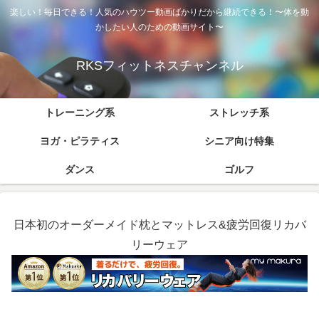
楽しい！毎日できる！人気のハウツー動画ばかりだから継続できる！〜体を動
かしたい人のための動画サイト〜
RKSフィットネスチャンネル
トレーニング系
ストレッチ系
ヨガ・ピラティス
シニア向け特集
ダンス
ゴルフ
日本初のオーダーメイド枕とマットレス&疲労回復リカバ
リーウェア