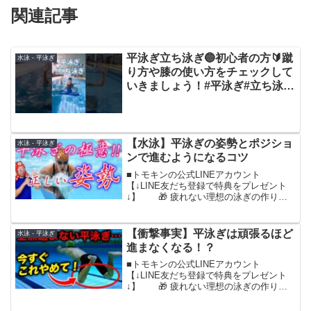
関連記事
平泳ぎ立ち泳ぎ🔵初心者の方🔰蹴
水泳 - 平泳ぎ
り方や膝の使い方をチェックして
いきましょう！#平泳ぎ#立ち泳ぎ
#巻き足#遠泳#水泳#プール
#swimming
【水泳】平泳ぎの姿勢とポジショ
水泳 - 平泳ぎ
ンで進むようになるコツ
■トモキンの公式LINEアカウント
【↓LINE友だち登録で特典をプレゼント
↓】 🎁 疲れない理想の泳ぎの作り
方 🎁「距離が伸びる」クロール実践メ
ニュー 🎁永遠に泳ぎ続けられる究極の
クロール 🎁「4日でマスター」泳力アッ
【衝撃事実】平泳ぎは頑張るほど
水泳 - 平泳ぎ
プの極意さらに、...
進まなくなる！？
■トモキンの公式LINEアカウント
【↓LINE友だち登録で特典をプレゼント
↓】 🎁 疲れない理想の泳ぎの作り
方 🎁「距離が伸びる」クロール実践メ
ニュー 🎁永遠に泳ぎ続けられる究極の