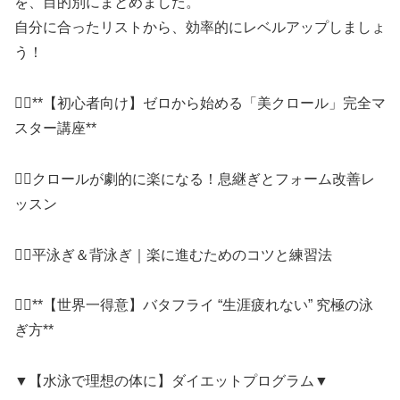
を、目的別にまとめました。
自分に合ったリストから、効率的にレベルアップしましょ
う！
🏊‍♂️**【初心者向け】ゼロから始める「美クロール」完全マ
スター講座**
🏊‍♂️クロールが劇的に楽になる！息継ぎとフォーム改善レ
ッスン
🏊‍♂️平泳ぎ＆背泳ぎ｜楽に進むためのコツと練習法
🏊‍♂️**【世界一得意】バタフライ “生涯疲れない” 究極の泳
ぎ方**
▼【水泳で理想の体に】ダイエットプログラム▼