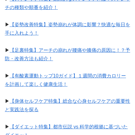
チの種類や順番を紹介！
▶︎
【姿勢改善特集】姿勢崩れが体調に影響？快適な毎日を
手に入れよう！
▶︎
【足裏特集】アーチの崩れが腰痛や膝痛の原因に！？予
防・改善方法も紹介！
▶︎
【有酸素運動トップ10ガイド】１週間の消費カロリー
を計画して楽しく健康生活！
▶︎
【身体セルフケア特集】総合な心身セルフケアの重要性
と実践法を探る
▶︎
【ダイエット特集】都市伝説 vs 科学的根拠に基づいた