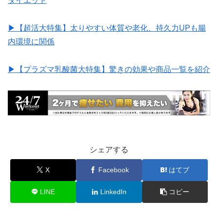
ダイエット
▶︎【超活大特集】太りやすい体質や老化、持久力UPも腸
内環境に関係
▶︎【プラズマ乳酸菌大特集】驚きの効果や商品一覧を紹介
シェアする
X
Facebook
はてブ
LINE
LinkedIn
コピー