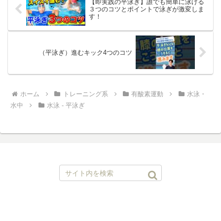
【即実践の平泳ぎ】誰でも簡単に泳げる
３つのコツとポイントで泳ぎが激変しま
す！
（平泳ぎ）進むキック4つのコツ
ホーム
トレーニング系
有酸素運動
水泳・
水中
水泳 - 平泳ぎ