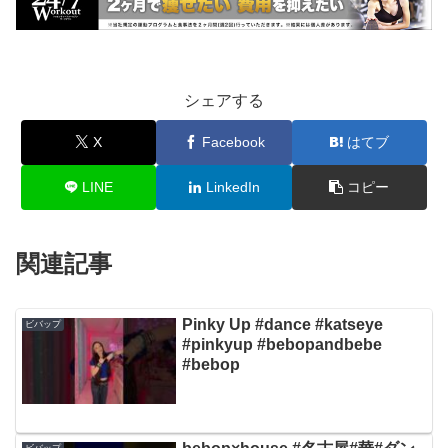
シェアする
X
Facebook
はてブ
LINE
LinkedIn
コピー
関連記事
Pinky Up #dance #katseye
ビバップ
#pinkyup #bebopandbebe
#bebop
ビバップ