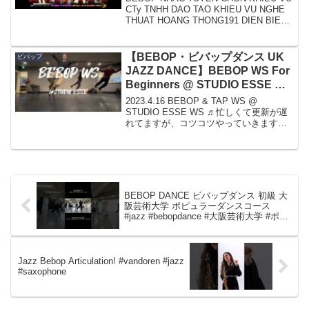
CTy TNHH DAO TAO KHIEU VU NGHE
THUAT HOANG THONG191 DIEN BIEN
PHU P6 Q3 TP.HCMLL: GV VU S...
【BEBOP・ビバップダンス UK
ビバップ
JAZZ DANCE】BEBOP WS For
Beginners @ STUDIO ESSE ♬
2023.4.16
2023.4.16 BEBOP & TAP WS @
STUDIO ESSE WS ♬忙しくて更新が遅
れてますが、コツコツやっていきますー
💪楽しくJAZZ踊っていきましょう
♬◆Seiji's Blog : ◆ameblo : ◆INSTA ...
BEBOP DANCE ビバップダンス 初級 大
阪芸術大学 ポピュラーダンスコース
#jazz #bebopdance #大阪芸術大学 #ポピ
ュラーダンスコース
Jazz Bebop Articulation! #vandoren #jazz
#saxophone