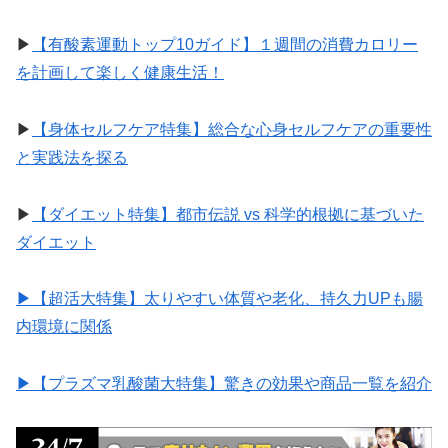
▶︎
【有酸素運動トップ10ガイド】１週間の消費カロリー
を計画して楽しく健康生活！
▶︎
【身体セルフケア特集】総合な心身セルフケアの重要性
と実践法を探る
▶︎
【ダイエット特集】都市伝説 vs 科学的根拠に基づいた
ダイエット
▶︎【超活大特集】太りやすい体質や老化、持久力UPも腸
内環境に関係
▶︎【プラズマ乳酸菌大特集】驚きの効果や商品一覧を紹介