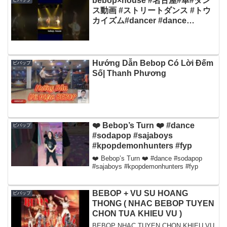
bebop×house #名古屋#華#ダン
ス動画 #ストリートダンス #トウ
カイズム#dancer #dance
#housedance
Hướng Dẫn Bebop Có Lời Đếm
ビバップ
Số| Thanh Phương
❤️ Bebop’s Turn ❤️ #dance
ビバップ
#sodapop #sajaboys
#kpopdemonhunters #fyp
❤️ Bebop’s Turn ❤️ #dance #sodapop
#sajaboys #kpopdemonhunters #fyp
BEBOP + VU SU HOANG
ビバップ
THONG ( NHAC BEBOP TUYEN
CHON TUA KHIEU VU )
BEBOP NHAC TUYEN CHON KHIEU VU