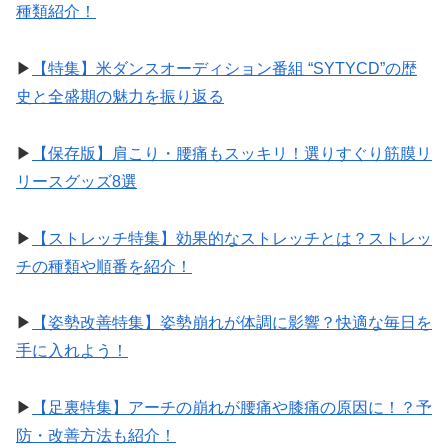
種類紹介！
▶︎
【特集】米ダンスオーディション番組 “SYTYCD”の歴
史と全盛期の魅力を振り返る
▶︎
【保存版】肩こり・腰痛もスッキリ！選りすぐり筋膜リ
リースグッズ8選
▶︎
【ストレッチ特集】効果的なストレッチとは？ストレッ
チの種類や順番を紹介！
▶︎
【姿勢改善特集】姿勢崩れが体調に影響？快適な毎日を
手に入れよう！
▶︎
【足裏特集】アーチの崩れが腰痛や膝痛の原因に！？予
防・改善方法も紹介！