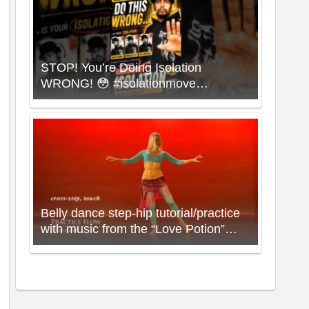
STOP! You’re Doing Isolation
WRONG! 😳 #isolationmove
#animationdance #poppingdance
#roboticsdance
Belly dance step-hip tutorial/practice
with music from the “Love Potion”
Workout with Neon