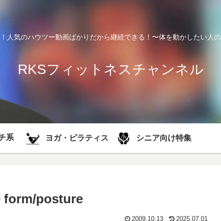
！人気のハウツー動画ばかりだから継続できる！〜体を動かしたい人の
RKSフィットネスチャンネル
チ系
シニア向け特集
ヨガ・ピラティス
 form/posture
2009.10.13
2025.07.01