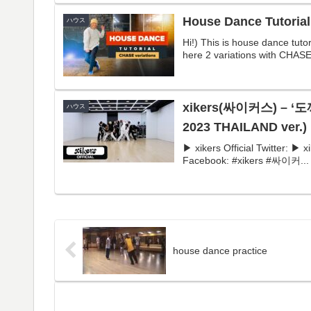
House Dance Tutorial
ハウス
Hi!) This is house dance tut
here 2 variations with CHASE
xikers(싸이커스) – ‘도
ハウス
2023 THAILAND ver.)
▶ xikers Official Twitter: ▶ x
Facebook: #xikers #싸이커...
house dance practice