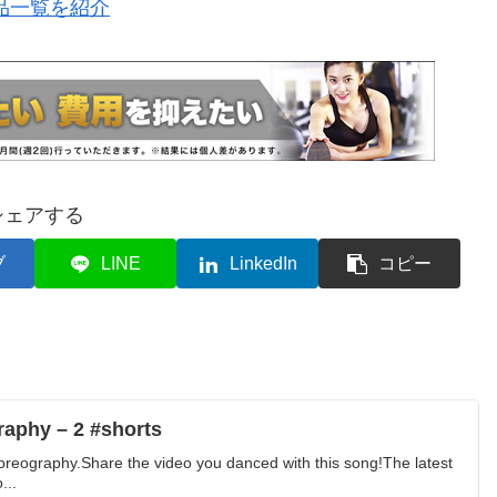
品一覧を紹介
シェアする
ブ
LINE
LinkedIn
コピー
aphy – 2 #shorts
oreography.Share the video you danced with this song!The latest
...