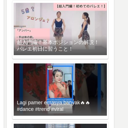
超入門編！基本ポジションの解説！
バレエ初日に習うこと！
Lagi pamer emasya banyak🔥🔥
#dance #trend #viral