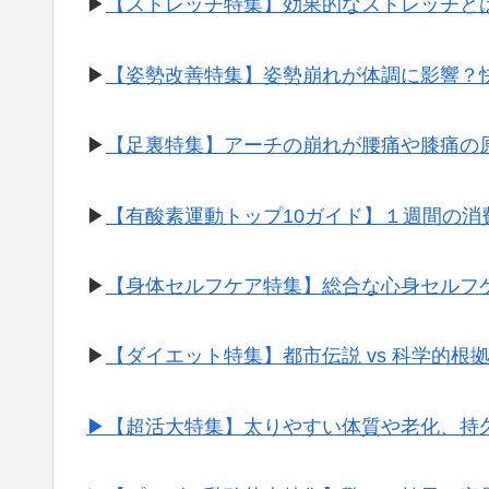
▶︎
【ストレッチ特集】効果的なストレッチと
▶︎
【姿勢改善特集】姿勢崩れが体調に影響？
▶︎
【足裏特集】アーチの崩れが腰痛や膝痛の
▶︎
【有酸素運動トップ10ガイド】１週間の
▶︎
【身体セルフケア特集】総合な心身セルフ
▶︎
【ダイエット特集】都市伝説 vs 科学的根
▶︎【超活大特集】太りやすい体質や老化、持