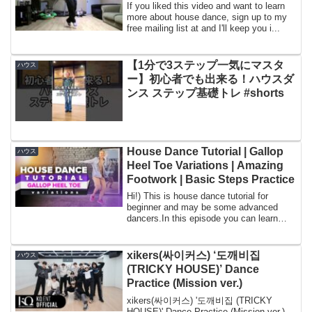
If you liked this video and want to learn
more about house dance, sign up to my
free mailing list at and I'll keep you i...
【1分で3ステップ一気にマスタ
ハウス
ー】初心者でも出来る！ハウスダ
ンス ステップ基礎トレ #shorts
House Dance Tutorial | Gallop
ハウス
Heel Toe Variations | Amazing
Footwork | Basic Steps Practice
Hi!) This is house dance tutorial for
beginner and may be some advanced
dancers.In this episode you can learn
GALLOP HEE...
xikers(싸이커스) ‘도깨비집
ハウス
(TRICKY HOUSE)’ Dance
Practice (Mission ver.)
xikers(싸이커스) '도깨비집 (TRICKY
HOUSE)' Dance Practice (Mission ver.)