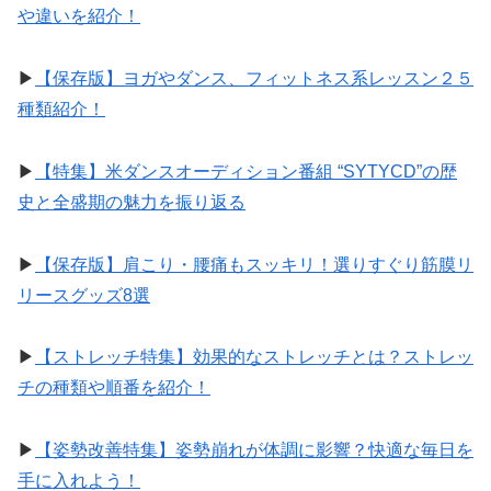
や違いを紹介！
▶︎
【保存版】ヨガやダンス、フィットネス系レッスン２５
種類紹介！
▶︎
【特集】米ダンスオーディション番組 “SYTYCD”の歴
史と全盛期の魅力を振り返る
▶︎
【保存版】肩こり・腰痛もスッキリ！選りすぐり筋膜リ
リースグッズ8選
▶︎
【ストレッチ特集】効果的なストレッチとは？ストレッ
チの種類や順番を紹介！
▶︎
【姿勢改善特集】姿勢崩れが体調に影響？快適な毎日を
手に入れよう！