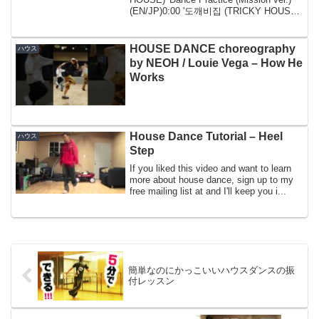
(EN/JP)0:00 '도깨비집 (TRICKY HOUSE)'
Dance Practice (Missi...
HOUSE DANCE choreography
ハウス
by NEOH / Louie Vega – How He
Works
House Dance Tutorial – Heel
ハウス
Step
If you liked this video and want to learn
more about house dance, sign up to my
free mailing list at and I'll keep you i...
簡単なのにかっこいいハウスダンスの振
付レッスン