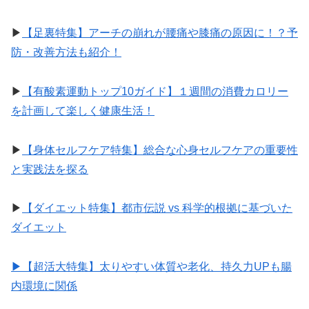
▶︎
【足裏特集】アーチの崩れが腰痛や膝痛の原因に！？予
防・改善方法も紹介！
▶︎
【有酸素運動トップ10ガイド】１週間の消費カロリー
を計画して楽しく健康生活！
▶︎
【身体セルフケア特集】総合な心身セルフケアの重要性
と実践法を探る
▶︎
【ダイエット特集】都市伝説 vs 科学的根拠に基づいた
ダイエット
▶︎【超活大特集】太りやすい体質や老化、持久力UPも腸
内環境に関係